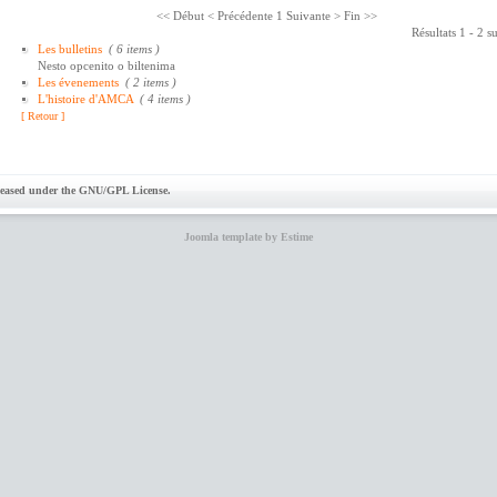
<< Début
< Précédente
1
Suivante >
Fin >>
Résultats 1 - 2 s
Les bulletins
( 6 items )
Nesto opcenito o biltenima
Les évenements
( 2 items )
L'histoire d'AMCA
( 4 items )
[ Retour ]
eleased under the GNU/GPL License.
Joomla template by Estime