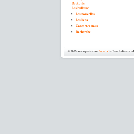
Boskovic
Les bulletins
Les nouvelles
Les liens
Contactez nous
Recherche
© 2009 amca-paris.com
Joomla!
is Free Software r