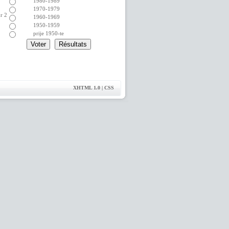
1980-1989
1970-1979
ur 2
1960-1969
1950-1959
prije 1950-te
XHTML 1.0 | CSS