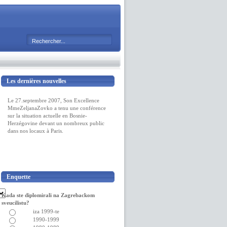
Les dernières nouvelles
Le 27.septembre 2007, Son Excellence
MmeZeljanaZovko a tenu une conférence
sur la situation actuelle en Bosnie-
Herzégovine devant un nombreux public
dans nos locaux à Paris.
Enquette
Kada ste diplomirali na Zagrebackom
sveucilistu?
iza 1999-te
1990-1999