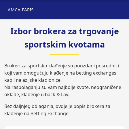
AMCA-PARIS
Izbor brokera za trgovanje
sportskim kvotama
Brokeri za sportsko klađenje su pouzdani posrednici
koji vam omogućuju klađenje na betting exchanges
kao i na azijske kladionice.
Na raspolaganju su vam najbolje kvote, neograničene
oklade, klađenje u back & Lay.
Bez daljnjeg odlaganja, ovdje je popis brokera za
klađenje na Betting Exchange: