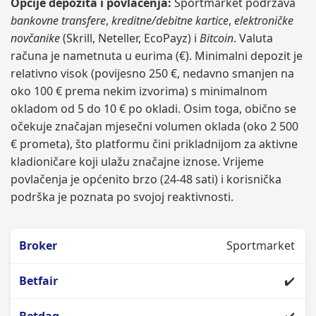
Opcije depozita i povlačenja:
Sportmarket podržava
bankovne transfere
,
kreditne/debitne kartice
,
elektroničke
novčanike
(Skrill, Neteller, EcoPayz) i
Bitcoin
. Valuta
računa je nametnuta u eurima (€). Minimalni depozit je
relativno visok (povijesno 250 €, nedavno smanjen na
oko 100 € prema nekim izvorima) s minimalnom
okladom od 5 do 10 € po okladi. Osim toga, obično se
očekuje značajan mjesečni volumen oklada (oko 2 500
€ prometa), što platformu čini prikladnijom za aktivne
kladioničare koji ulažu značajne iznose. Vrijeme
povlačenja je općenito brzo (24-48 sati) i korisnička
podrška je poznata po svojoj reaktivnosti.
Sportmarket
✔️
✔️