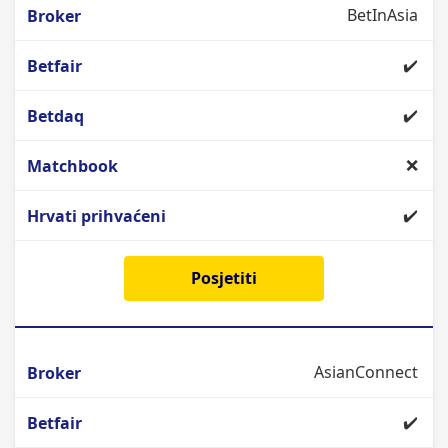
BetInAsia
✔️
✔️
❌
✔️
Posjetiti
AsianConnect
✔️