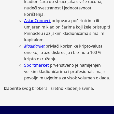
kladioničara do stručnjaka s više računa,
nudeći svestranost i jednostavnost
korištenja.
AsianConnect
odgovara početnicima ili
umjerenim kladioničarima koji žele pristupiti
Pinnacleu i azijskim kladionicama s malim
kapitalom.
MadMarket
privlači korisnike kriptovaluta i
one koji traže diskreciju i brzinu u 100 %
kripto okruženju.
Sportmarket
prvenstveno je namijenjen
velikim kladioničarima i profesionalcima, s
povoljnim uvjetima za visok volumen oklada.
Izaberite svog brokera i sretno klađenje svima.