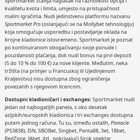
Sportmarket stavlja naglasak na raznolikost opcija i
kvalitetu kvota i limita, umjesto na pristupačnost
malim igračima. Nudi jedinstvenu platformu nazvanu
Sportmarket Pro
(oslanjajući se na Mollybet tehnologiju)
koja omogućuje usporedbu i postavljanje oklada na
brojne kladionice istovremeno. Sportmarket je poznat
po kontinuiranom obogaćivanju svoje ponude i
pouzdanosti plaćanja, dok nudi bonus na prvi depozit
(5 do 10 % do 100 €) za nove klijente. Međutim, neka
tržišta (na primjer u Francuskoj ili Ujedinjenom
Kraljevstvu) nisu dostupna zbog ograničenja
povezanih s njegovom licencom.
Dostupni kladioničari i exchanges:
Sportmarket nudi
jedan od najbogatijih panela, s oko desetak
azijskih/europskih kladionica i tri exchanges dostupna
putem jednog računa. Tu su, između ostalih,
Pinnacle
(PS3838), ISN, SBOBet, Singbet, Penta88, 3et, 18bet,
RedZone, JAbet, itd., pokrivajući širok spektar