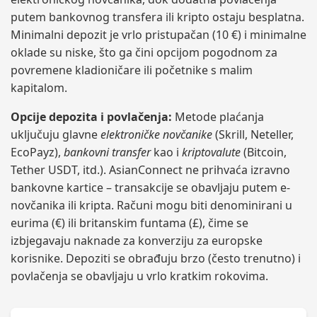
putem bankovnog transfera ili kripto ostaju besplatna.
Minimalni depozit je vrlo pristupačan (10 €) i minimalne
oklade su niske, što ga čini opcijom pogodnom za
povremene kladioničare ili početnike s malim
kapitalom.
Opcije depozita i povlačenja:
Metode plaćanja
uključuju glavne
elektroničke novčanike
(Skrill, Neteller,
EcoPayz),
bankovni transfer
kao i
kriptovalute
(Bitcoin,
Tether USDT, itd.). AsianConnect ne prihvaća izravno
bankovne kartice – transakcije se obavljaju putem e-
novčanika ili kripta. Računi mogu biti denominirani u
eurima (€) ili britanskim funtama (£), čime se
izbjegavaju naknade za konverziju za europske
korisnike. Depoziti se obrađuju brzo (često trenutno) i
povlačenja se obavljaju u vrlo kratkim rokovima.