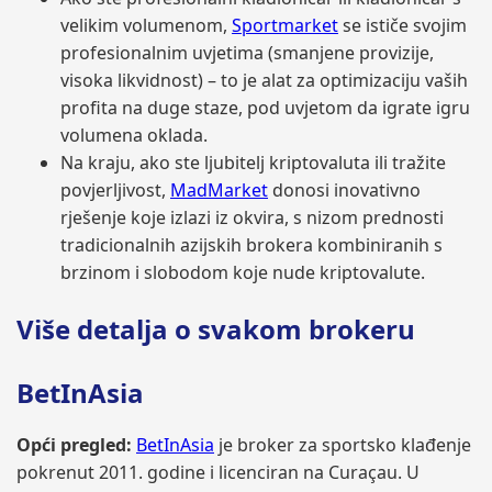
velikim volumenom,
Sportmarket
se ističe svojim
profesionalnim uvjetima (smanjene provizije,
visoka likvidnost) – to je alat za optimizaciju vaših
profita na duge staze, pod uvjetom da igrate igru
volumena oklada.
Na kraju, ako ste ljubitelj kriptovaluta ili tražite
povjerljivost,
MadMarket
donosi inovativno
rješenje koje izlazi iz okvira, s nizom prednosti
tradicionalnih azijskih brokera kombiniranih s
brzinom i slobodom koje nude kriptovalute.
Više detalja o svakom brokeru
BetInAsia
Opći pregled:
BetInAsia
je broker za sportsko klađenje
pokrenut 2011. godine i licenciran na Curaçau. U