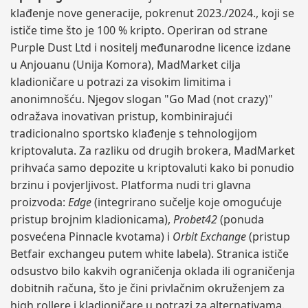
klađenje nove generacije, pokrenut 2023./2024., koji se
ističe time što je 100 % kripto. Operiran od strane
Purple Dust Ltd i nositelj međunarodne licence izdane
u Anjouanu (Unija Komora), MadMarket cilja
kladioničare u potrazi za visokim limitima i
anonimnošću. Njegov slogan "Go Mad (not crazy)"
odražava inovativan pristup, kombinirajući
tradicionalno sportsko klađenje s tehnologijom
kriptovaluta. Za razliku od drugih brokera, MadMarket
prihvaća samo depozite u kriptovaluti kako bi ponudio
brzinu i povjerljivost. Platforma nudi tri glavna
proizvoda:
Edge
(integrirano sučelje koje omogućuje
pristup brojnim kladionicama),
Probet42
(ponuda
posvećena Pinnacle kvotama) i
Orbit Exchange
(pristup
Betfair exchangeu putem white labela). Stranica ističe
odsustvo bilo kakvih ograničenja oklada ili ograničenja
dobitnih računa, što je čini privlačnim okruženjem za
high rollere i kladioničare u potrazi za alternativama.