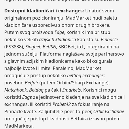
Dostupni kladioničari i exchanges:
Unatoč svom
originalnom pozicioniranju, MadMarket nudi paletu
kladioničara usporedivu s onom drugih brokera.
Putem svog proizvoda
Edge
, korisnik ima pristup
nekoliko velikih
azijskih kladionica
kao što su
Pinnacle
(PS3838),
Singbet
,
BetISN
, SBOBet, itd., integriranih na
jednom sučelju. Platforma naglašava svoje partnerstvo
s glavnim azijskim kladionicama kako bi osigurala
najbolje kvote i limite. Paralelno, MadMarket
omogućuje pristup nekoliko
betting exchanges
:
posebno
Betfair
(putem Orbitx/Sharp Exchange),
Matchbook
,
Betdaq
pa čak i
Smarkets
. Korisnici mogu
koristiti
Edge
za jedinstveno klađenje na sve kladionice i
exchanges, ili koristiti
Probet42
za fokusiranje na
Pinnacle kvote. Za ljubitelje peer-to-peer,
Orbit Exchange
omogućuje pristup likvidnosti Betfaira izravno putem
MadMarketa.