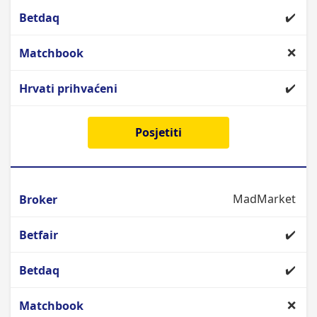
✔️
❌
✔️
Posjetiti
MadMarket
✔️
✔️
❌