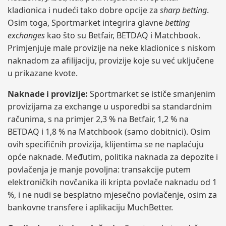
kladionica i nudeći tako dobre opcije za
sharp betting
.
Osim toga, Sportmarket integrira glavne
betting
exchanges
kao što su Betfair, BETDAQ i Matchbook.
Primjenjuje male provizije na neke kladionice s niskom
naknadom za afilijaciju, provizije koje su već uključene
u prikazane kvote.
Naknade i provizije:
Sportmarket se ističe smanjenim
provizijama za exchange u usporedbi sa standardnim
računima, s na primjer 2,3 % na Betfair, 1,2 % na
BETDAQ i 1,8 % na Matchbook (samo dobitnici). Osim
ovih specifičnih provizija, klijentima se ne naplaćuju
opće naknade. Međutim, politika naknada za depozite i
povlačenja je manje povoljna: transakcije putem
elektroničkih novčanika ili kripta povlače naknadu od 1
%, i ne nudi se besplatno mjesečno povlačenje, osim za
bankovne transfere i aplikaciju MuchBetter.