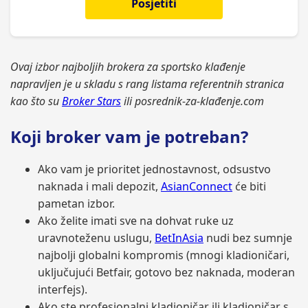
Posjetiti
Ovaj izbor najboljih brokera za sportsko klađenje
napravljen je u skladu s rang listama referentnih stranica
kao što su
Broker Stars
ili posrednik-za-klađenje.com
Koji broker vam je potreban?
Ako vam je prioritet jednostavnost, odsustvo
naknada i mali depozit,
AsianConnect
će biti
pametan izbor.
Ako želite imati sve na dohvat ruke uz
uravnoteženu uslugu,
BetInAsia
nudi bez sumnje
najbolji globalni kompromis (mnogi kladioničari,
uključujući Betfair, gotovo bez naknada, moderan
interfejs).
Ako ste profesionalni kladioničar ili kladioničar s