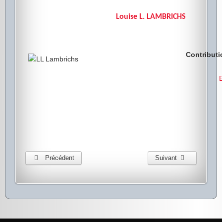
Louise L. LAMBRICHS
Contributio
E
Précédent
Suivant