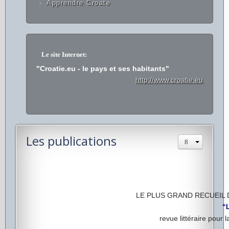
Apprendre Croate
Le site Internet:
"Croatie.eu - le pays et ses habitants"
http://www.croatie.eu
Les publications
LE PLUS GRAND RECUEIL 
“L
revue littéraire pour