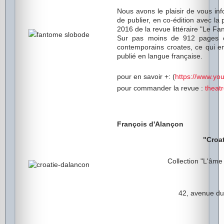
Nous avons le plaisir de vous in
de publier, en co-édition avec la
2016 de la revue littéraire "Le Fan
Sur pas moins de 912 pages est
contemporains croates, ce qui en 
publié en langue française.
pour en savoir +: (
https://www.yo
pour commander la revue :
theat
François d'Alançon
"Croat
Collection "L'âme
42, avenue du