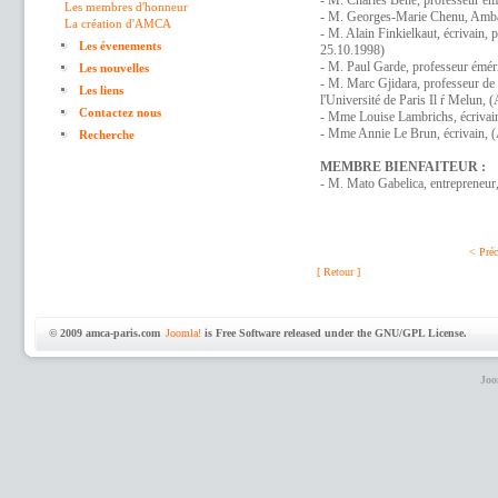
- M. Charles Béné, professeur ém
Les membres d'honneur
- M. Georges-Marie Chenu, Amba
La création d'AMCA
- M. Alain Finkielkaut, écrivain, 
Les évenements
25.10.1998)
- M. Paul Garde, professeur éméri
Les nouvelles
- M. Marc Gjidara, professeur de 
Les liens
l'Université de Paris Il ŕ Melun,
Contactez nous
- Mme Louise Lambrichs, écrivai
- Mme Annie Le Brun, écrivain, 
Recherche
MEMBRE BIENFAITEUR :
- M. Mato Gabelica, entrepreneur
< Préc
[ Retour ]
© 2009 amca-paris.com
Joomla!
is Free Software released under the GNU/GPL License.
Joo