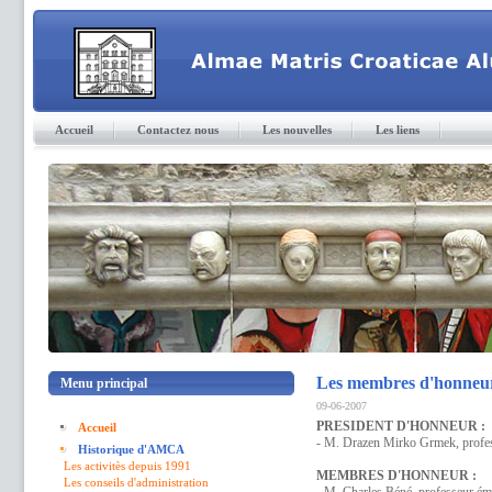
Accueil
Contactez nous
Les nouvelles
Les liens
Les membres d'honneu
Menu principal
09-06-2007
PRESIDENT D'HONNEUR :
Accueil
- M. Drazen Mirko Grmek, profess
Historique d'AMCA
Les activitès depuis 1991
MEMBRES D'HONNEUR :
Les conseils d'administration