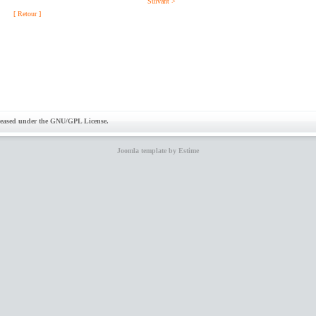
Suivant >
[ Retour ]
eleased under the GNU/GPL License.
Joomla template by Estime