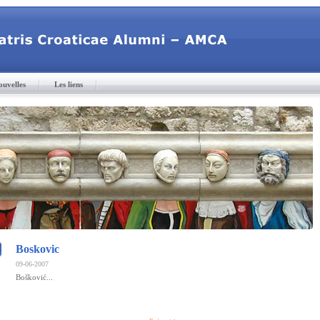
ouvelles
Les liens
Boskovic
09-06-2007
Bošković...