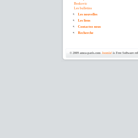
Boskovic
Les bulletins
Les nouvelles
Les liens
Contactez nous
Recherche
© 2009 amca-paris.com
Joomla!
is Free Software r