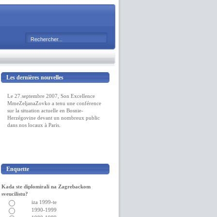
Les dernières nouvelles
Le 27.septembre 2007, Son Excellence
MmeZeljanaZovko a tenu une conférence
sur la situation actuelle en Bosnie-
Herzégovine devant un nombreux public
dans nos locaux à Paris.
Enquette
Kada ste diplomirali na Zagrebackom
sveucilistu?
iza 1999-te
1990-1999