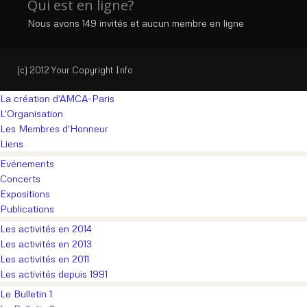
Qui est en ligne?
Nous avons 149 invités et aucun membre en ligne
(c) 2012 Your Copyright Info
La création d'AMCA-Paris
L'Organisation
Les Membres d'Honneur
Liens
Evénements
Concerts
Expositions
Publications
Les activités en 2014
Les activités en 2013
Les activités en 2011
Les activités depuis 1991
Le Bulletin 1