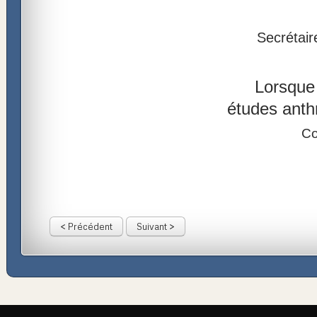
Secrétair
Lorsque 
études anthr
Co
< Précédent
Suivant >