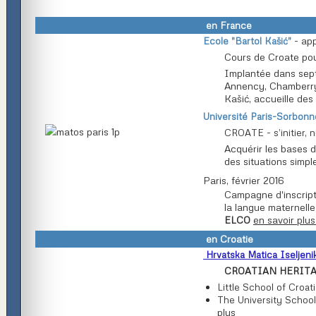
en France
- app
Ecole "Bartol Kašić"
Cours de Croate pou
Implantée dans sept 
Annency, Chamberry,
Kašić, accueille des
Université Paris-Sorbonn
CROATE - s’initier, n
Acquérir les bases d
des situations simp
Paris, février 2016
Campagne d'inscript
la langue maternell
en savoir plu
ELCO
en Croatie
Hrvatska Matica Iseljeni
CROATIAN HERIT
Little School of Croa
The University School
plus