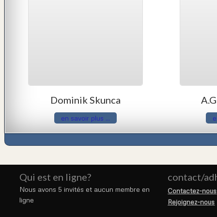
Dominik Skunca
A.G
en savoir plus ...
e
Qui est en ligne?
contact/ad
Nous avons 5 invités et aucun membre en
Contactez-nous
ligne
Rejoignez-nous