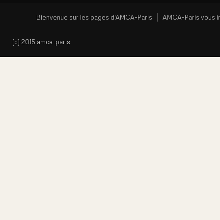
Bienvenue sur les pages d'AMCA-Paris
AMCA-Paris vous i
(c) 2015 amca-paris