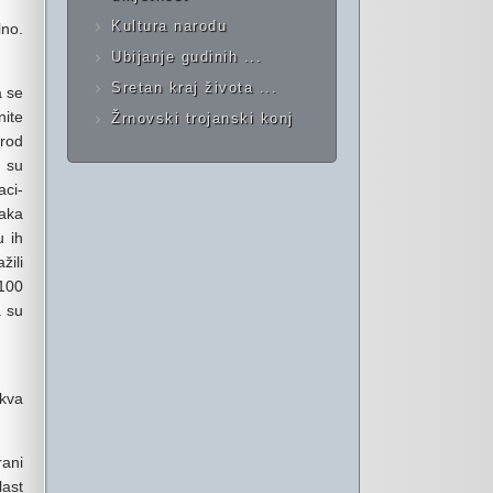
Kultura narodu
lno.
Ubijanje gudinih ...
Sretan kraj života ...
a se
nite
Žrnovski trojanski konj
arod
d su
aci-
vaka
u ih
žili
 100
a su
akva
rani
last