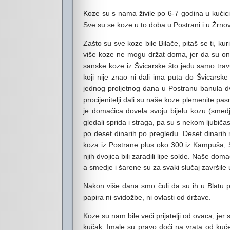
Koze su s nama živile po 6-7 godina u kućici u
Sve su se koze u to doba u Postrani i u Žrnovu,
Zašto su sve koze bile Bilače, pitaš se ti, ku
više koze ne mogu držat doma, jer da su one
sanske koze iz Švicarske što jedu samo trav
koji nije znao ni dali ima puta do Švicarske
jednog proljetnog dana u Postranu banula dv
procijenitelji dali su naše koze plemenite pas
je domaćica dovela svoju bijelu kozu (smedj
gledali sprida i straga, pa su s nekom ljubiča
po deset dinarih po pregledu. Deset dinarih n
koza iz Postrane plus oko 300 iz Kampuša, 
njih dvojica bili zaradili lipe solde. Naše dom
a smedje i šarene su za svaki slučaj završile 
Nakon više dana smo čuli da su ih u Blatu pita
papira ni svidožbe, ni ovlasti od države.
Koze su nam bile veći prijatelji od ovaca, jer
kučak. Imale su pravo doći na vrata od kuće