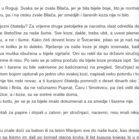
 Roguji. Svaka se je zvala Bilača, jer je bila bijele boje, što je norma
 pa i na otoku zvale Bilača, jer smedjih i šarenih koza nije ni bilo.
rijozni čitatelju? Za vrijeme druge petoljetke je narodna vlast odredila d
 štetočine za naše šume. Sve koze, dakle, treba ubit, a uvest pleme
u, a ne i šume. Kako ćeš dovest kozu iz Švicarske, pitao se je naš n
 ni koliko je to daleko. Rješenje za naše koze je stiglo iznenada, ka
a muška obučena u bijele ogrtače. Oni su rekli da su državni stručnj
mine ili nisu. Po selu se je odma pročulo da bijele koze prolaze ispit. S
e i šarene su bile sakrivene po bašćinama) na pregled. Stručnjaci s
stom bojom opiturali po jedno uho svakoj kozi, napisali neku potvrdu i tra
ije bio neki novac, a ti kurijozni čitatelju pomnoži s deset dinarih oko
Sela i Brda, da ne računamo Pupnat, Čaru i Smokvicu, pa ćeš vidit d
aćice, a i koze, su se sretne vratile doma,
u kotlu, jer se je za bijele imalo dokumenat a za smedje i šarene nije.
li za papire i strpali u zatvor, jer stručnjaci, naravno, nisu imali nik
 su znale doći za babon ili za teton Marijom sve do naše kuće, kao dresi
 pa bismo im dali po komad starog kruha ili list kupusa kojega bi u s