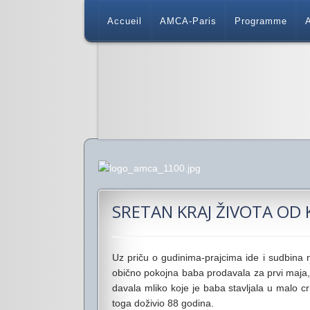
Accueil
AMCA-Paris
Programme
A
SRETAN KRAJ ŽIVOTA OD 
Uz priču o gudinima-prajcima ide i sudbina na
obično pokojna baba prodavala za prvi maja, j
davala mliko koje je baba stavljala u malo crn
toga doživio 88 godina.