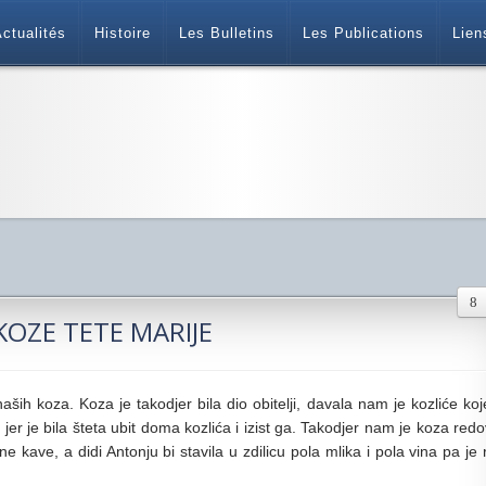
ctualités
Histoire
Les Bulletins
Les Publications
Lien
KOZE TETE MARIJE
ših koza. Koza je takodjer bila dio obitelji, davala nam je kozliće koj
er je bila šteta ubit doma kozlića i izist ga. Takodjer nam je koza redo
e kave, a didi Antonju bi stavila u zdilicu pola mlika i pola vina pa je 