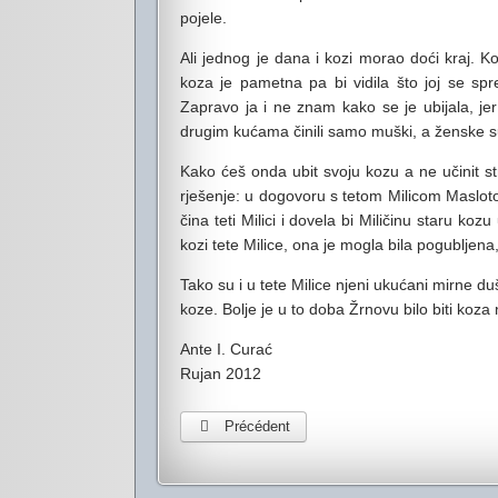
pojele.
Ali jednog je dana i kozi morao doći kraj. Ko
koza je pametna pa bi vidila što joj se spr
Zapravo ja i ne znam kako se je ubijala, jer 
drugim kućama činili samo muški, a ženske su 
Kako ćeš onda ubit svoju kozu a ne učinit st
rješenje: u dogovoru s tetom Milicom Masloto
čina teti Milici i dovela bi Miličinu staru k
kozi tete Milice, ona je mogla bila pogubljen
Tako su i u tete Milice njeni ukućani mirne duše
koze. Bolje je u to doba Žrnovu bilo biti koza
Ante I. Curać
Rujan 2012
Précédent