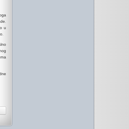
toga
ade.
no u
o.
alno
šnog
rema
edne