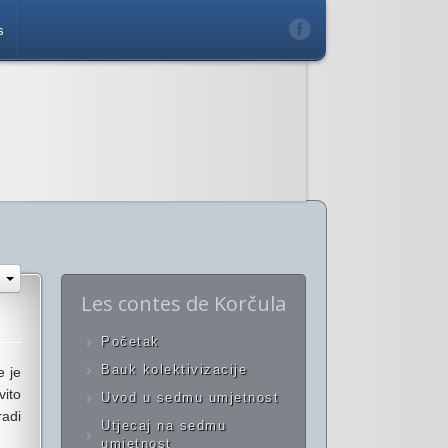
s
Les contes de Korčula
Početak
Bauk kolektivizacije
e je
vito
Uvod u sedmu umjetnost
radi
Utjecaj na sedmu
umjetnost