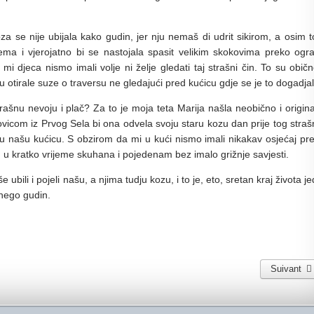
za se nije ubijala kako gudin, jer nju nemaš di udrit sikirom, a osim 
ema i vjerojatno bi se nastojala spasit velikim skokovima preko ogr
mi djeca nismo imali volje ni želje gledati taj strašni čin. To su obič
otirale suze o traversu ne gledajući pred kućicu gdje se je to dogadjal
rašnu nevoju i plač? Za to je moja teta Marija našla neobično i origin
vicom iz Prvog Sela bi ona odvela svoju staru kozu dan prije tog stra
ozu u našu kućicu. S obzirom da mi u kući nismo imali nikakav osjećaj p
a, u kratko vrijeme skuhana i pojedenam bez imalo grižnje savjesti.
 ubili i pojeli našu, a njima tudju kozu, i to je, eto, sretan kraj života j
 nego gudin.
Suivant